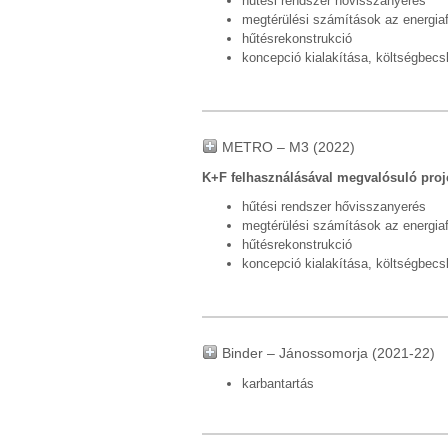
hűtési rendszer hővisszanyerés
megtérülési számítások az energia
hűtésrekonstrukció
koncepció kialakítása, költségbecsl
METRO – M3 (2022)
K+F felhasználásával megvalósuló proj
hűtési rendszer hővisszanyerés
megtérülési számítások az energia
hűtésrekonstrukció
koncepció kialakítása, költségbecsl
Binder – Jánossomorja (2021-22)
karbantartás