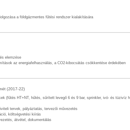
olgozása a földgázmentes fűtési rendszer kialakítására
a és elemzése
mítások az energiafelhasználás, a CO2-kibocsátás csökkentése érdekében
mét (2017-22)
k (fűtés HT+NT, hűtés, sűrített levegő 6 és 9 bar, sprinkler, ivó- és tüzivíz 
iviteli tervek, pályáztatás, tervezői művezetés
ió, költségvetési kiírás
vezetés, átvétel, dokumentálás