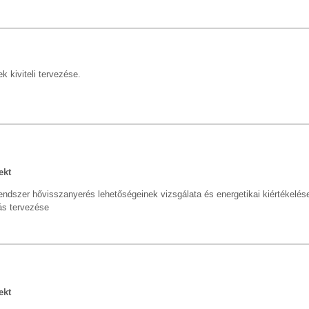
 kiviteli tervezése.
ekt
ó rendszer hővisszanyerés lehetőségeinek vizsgálata és energetikai kiértékelés
ás tervezése
ekt