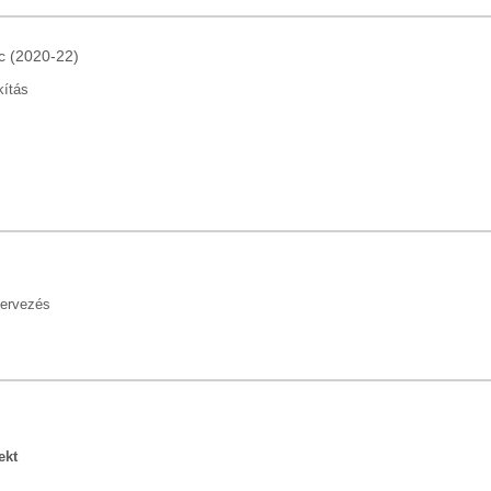
c (2020-22)
kítás
tervezés
ekt