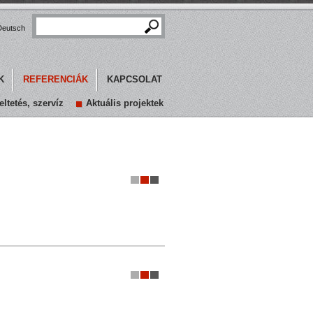
eutsch
K
REFERENCIÁK
KAPCSOLAT
ltetés, szervíz
Aktuális projektek