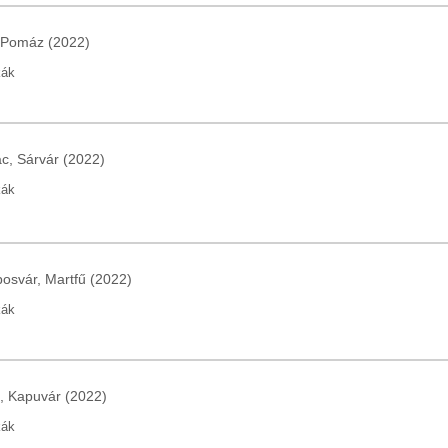
, Pomáz (2022)
kák
c, Sárvár (2022)
kák
posvár, Martfű (2022)
kák
a, Kapuvár (2022)
kák