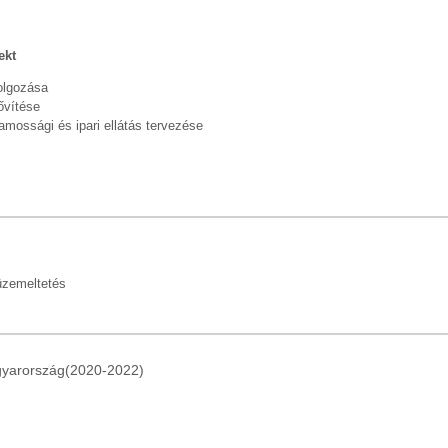
ekt
dolgozása
ővítése
lamossági és ipari ellátás tervezése
 üzemeltetés
agyarország(2020-2022)