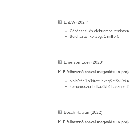
EnBW (2024)
Gépészeti -és elektromos rendszerek
Beruházási költség: 1 millió €
Emerson Eger (2023)
K+F felhasználásával megvalósuló proj
olajhűtésű sűrített levegő előállít
kompresszor hulladékhő hasznosít
Bosch Hatvan (2022)
K+F felhasználásával megvalósuló proj