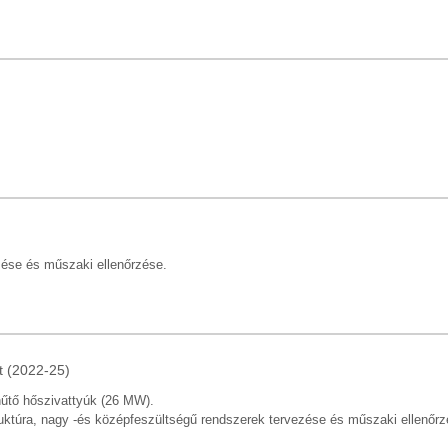
zése és műszaki ellenőrzése.
 (2022-25)
hűtő hőszivattyúk (26 MW).
struktúra, nagy -és középfeszültségű rendszerek tervezése és műszaki ellenőr