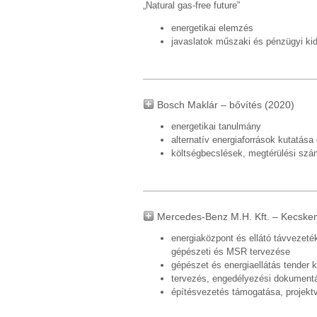
„Natural gas-free future”
energetikai elemzés
javaslatok műszaki és pénzügyi kid
Bosch Maklár – bővítés (2020)
energetikai tanulmány
alternatív energiaforrások kutatás
költségbecslések, megtérülési szá
Mercedes-Benz M.H. Kft. – Kecske
energiaközpont és ellátó távvezetéke
gépészeti és MSR tervezése
gépészet és energiaellátás tender k
tervezés, engedélyezési dokumentác
építésvezetés támogatása, projekt