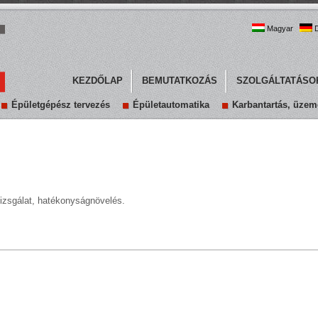
Magyar
D
KEZDŐLAP
BEMUTATKOZÁS
SZOLGÁLTATÁSO
Épületgépész tervezés
Épületautomatika
Karbantartás, üzeme
lvizsgálat, hatékonyságnövelés.