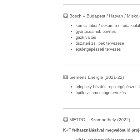
Bosch – Budapest / Hatvan / Miskol
kémiai labor / sókamra / iroda kiala
gyártócsarnok bővítés
gázkiváltás
tiszatéri zsilipek tervezése
épületgépészeti tervezés
Siemens Energie (2021-22)
telephely bővítés -épületgépészeti 
épületvillamossági tervezés
METRO – Szombathely (2022)
K+F felhasználásával megvalósuló proj