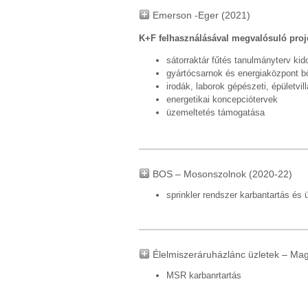
Emerson -Eger (2021)
K+F felhasználásával megvalósuló proj
sátorraktár fűtés tanulmányterv ki
gyártócsarnok és energiaközpont b
irodák, laborok gépészeti, épületvil
energetikai koncepciótervek
üzemeltetés támogatása
BOS – Mosonszolnok (2020-22)
sprinkler rendszer karbantartás és
Élelmiszeráruházlánc üzletek – M
MSR karbanrtartás